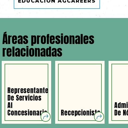
EDUCACIÓN AGCAREERS
Áreas profesionales
relacionadas
Representante
De Servicios
Al
Admi
Concesionario
Recepcionista
De N