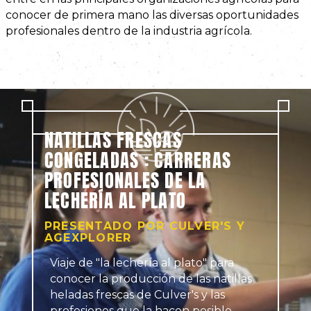
conocer de primera mano las diversas oportunidades
profesionales dentro de la industria agrícola.
NATILLAS FRESCAS
CONGELADAS : CARRERAS
PROFESIONALES DE LA
LECHERÍA AL PLATO
PRESENTADO POR CULVER'S Y
AGEXPLORER
Viaje de "la lechería al plato" para
conocer la producción de las natillas
heladas frescas de Culver's y las
profesiones que la hacen posible.