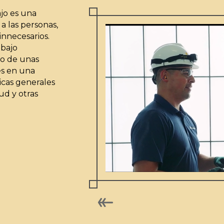
ajo es una
a las personas,
innecesarios.
abajo
o de unas
es en una
icas generales
ud y otras