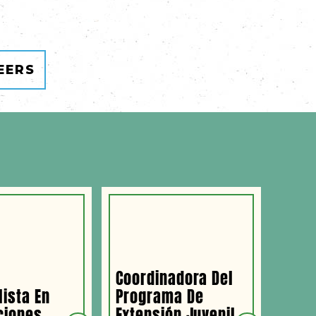
EERS
Coordinadora Del
lista En
Programa De
Espe
ciones
Extensión Juvenil
Vent