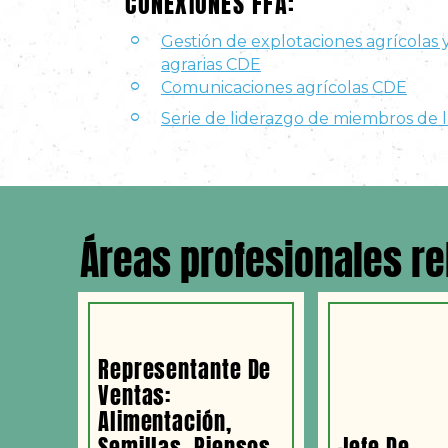
CONEXIONES FFA:
Gestión de explotaciones agrícolas
agrarias CDE
Comunicaciones agrícolas CDE
Serie de liderazgo de miembros de 
Áreas profesionales r
Representante De
Ventas:
Alimentación,
Semillas, Piensos,
Jefe De