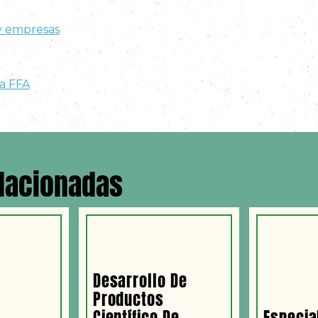
 y empresas
la FFA
elacionadas
Desarrollo De
Productos
Científico De
Especia