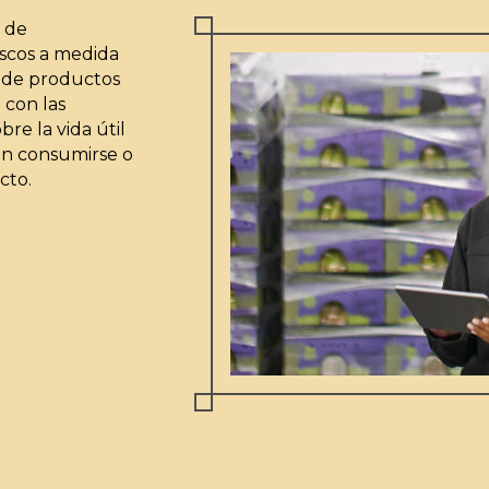
 de
escos a medida
s de productos
 con las
re la vida útil
en consumirse o
cto.