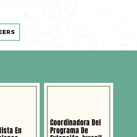
EERS
Coordinadora Del
lista En
Programa De