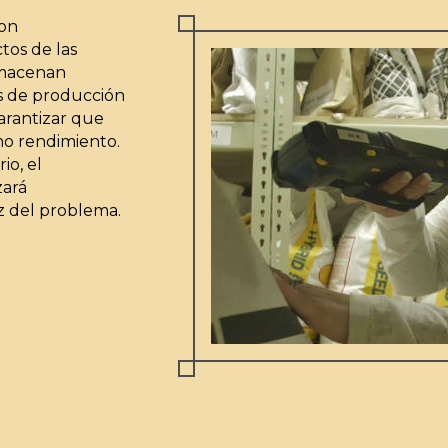
son
tos de las
almacenan
s de producción
garantizar que
eno rendimiento.
io, el
zará
íz del problema.