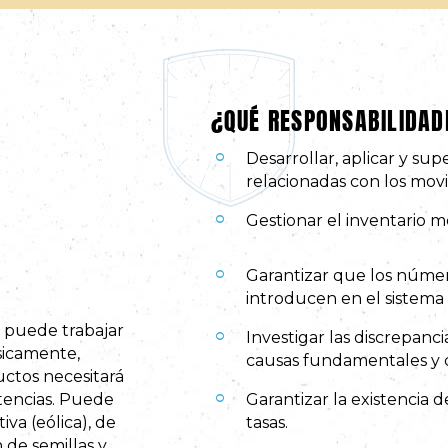
¿QUÉ RESPONSABILIDAD
Desarrollar, aplicar y sup
relacionadas con los movi
Gestionar el inventario 
Garantizar que los númer
introducen en el sistema
s puede trabajar
Investigar las discrepancia
sicamente,
causas fundamentales y c
uctos necesitará
stencias. Puede
Garantizar la existencia 
va (eólica), de
tasas.
 de semillas y