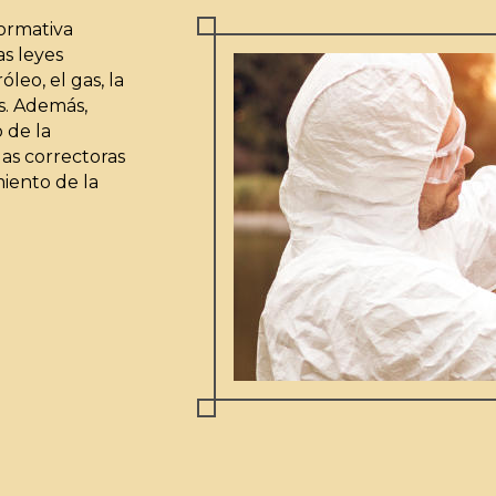
ormativa
s leyes
leo, el gas, la
s. Además,
 de la
as correctoras
iento de la