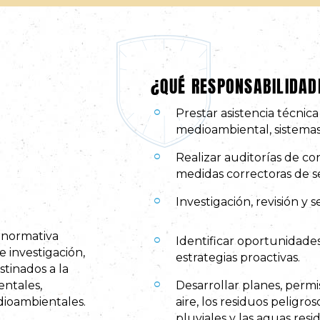
¿QUÉ RESPONSABILIDAD
Prestar asistencia técnic
medioambiental, sistema
Realizar auditorías de c
medidas correctoras de s
Investigación, revisión y
 normativa
Identificar oportunidades
 investigación,
estrategias proactivas.
tinados a la
ntales,
Desarrollar planes, permi
dioambientales.
aire, los residuos peligro
pluviales y las aguas resi