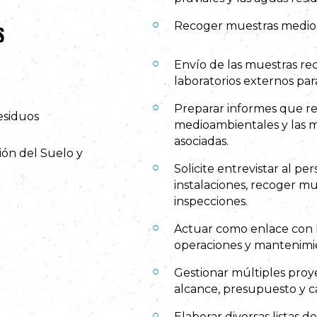
S
Recoger muestras medioa
Envío de las muestras rec
laboratorios externos para
Preparar informes que re
Residuos
medioambientales y las m
asociadas.
ión del Suelo y
Solicite entrevistar al pers
instalaciones, recoger mu
inspecciones.
Actuar como enlace con 
operaciones y mantenimi
Gestionar múltiples proy
alcance, presupuesto y c
Elaborar diversas listas 