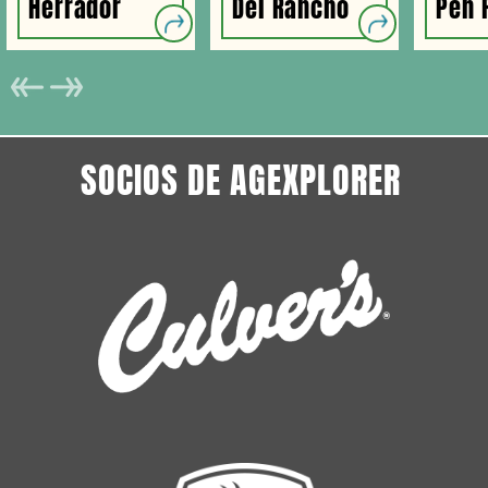
Herrador
Del Rancho
Pen 
SOCIOS DE AGEXPLORER