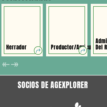
Admi
Herrador
Productor/agricultor
Del 
SOCIOS DE AGEXPLORER